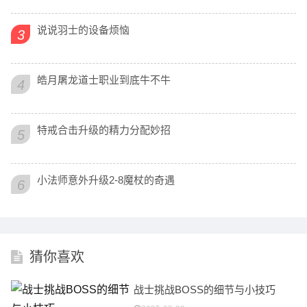
说说羽士的设备烦恼
3
皓月屠龙道士职业到底牛不牛
4
特戒合击升级的精力分配妙招
5
小法师意外升级2-8魔杖的奇遇
6
猜你喜欢
战士挑战BOSS的细节与小技巧