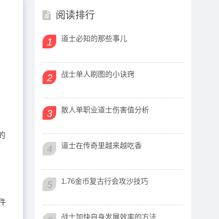
阅读排行
道士必知的那些事儿
1
战士单人刷图的小诀窍
2
散人单职业道士伤害值分析
3
的
道士在传奇里越来越吃香
4
1.76金币复古行会攻沙技巧
5
件
战士加快自身发展效率的方法